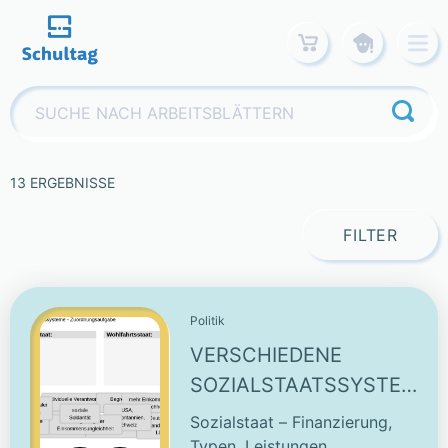
Skip
to
content
Suchen
nach:
13 ERGEBNISSE
FILTER
Politik
VERSCHIEDENE
SOZIALSTAATSSYSTEME
-
Sozialstaat – Finanzierung,
ZUORDNUNGSAUFGABE
Typen, Leistungen