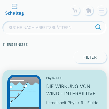
Skip
to
content
Suchen
nach:
11 ERGEBNISSE
FILTER
Physik (J9)
DIE WIRKUNG VON
WIND - INTERAKTIVES
SCHAUBILD
Lerneinheit Physik 9 - Fluide