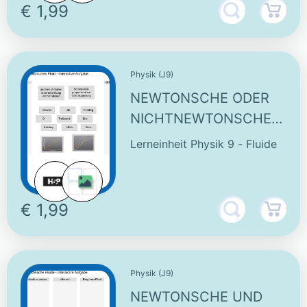
€ 1,99
Physik (J9)
NEWTONSCHE ODER
NICHTNEWTONSCHES
FLUID - INTERAKTIVE
Lerneinheit Physik 9 - Fluide
AUFGABE
€ 1,99
Physik (J9)
NEWTONSCHE UND