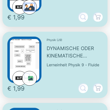
€ 1,99
Physik (J9)
DYNAMISCHE ODER
KINEMATISCHE
VISKOSITÄT -
Lerneinheit Physik 9 - Fluide
INTERAKTIVE
AUFGABE
€ 1,99