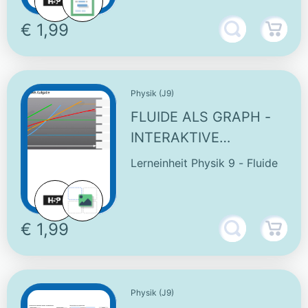
€ 1,99
Physik (J9)
FLUIDE ALS GRAPH -
INTERAKTIVE
AUFGABE
Lerneinheit Physik 9 - Fluide
€ 1,99
Physik (J9)