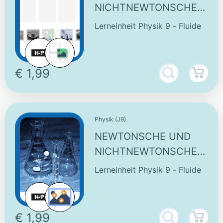
NICHTNEWTONSCHE
FLUIDE - INTERAKTIVE
Lerneinheit Physik 9 - Fluide
AUFGABE
€ 1,99
Physik (J9)
NEWTONSCHE UND
NICHTNEWTONSCHE
FLUIDE - SCHAUBILD
Lerneinheit Physik 9 - Fluide
MIT VIDEO
€ 1,99