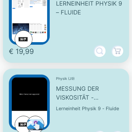
LERNEINHEIT PHYSIK 9
– FLUIDE
€ 19,99
Physik (J9)
MESSUNG DER
VISKOSITÄT -
KUGELFALLVISKOSIMETER
Lerneinheit Physik 9 - Fluide
- INTERAKTIVES VIDEO