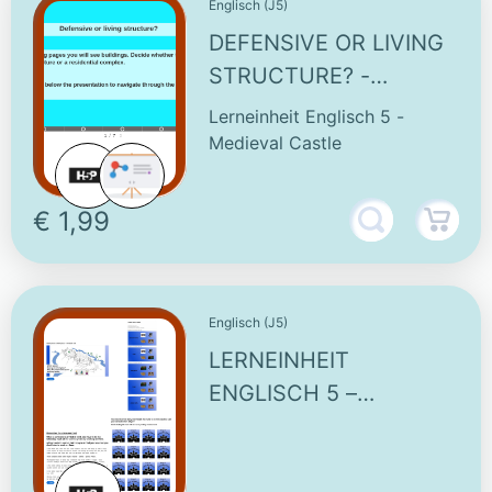
Englisch (J5)
DEFENSIVE OR LIVING
STRUCTURE? -
INTERACTIVE TASK
Lerneinheit Englisch 5 -
Medieval Castle
€ 1,99
Englisch (J5)
LERNEINHEIT
ENGLISCH 5 –
MEDIEVAL CASTLE