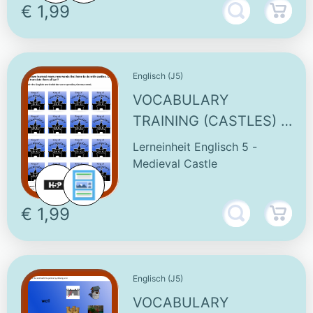
€ 1,99
Englisch (J5)
VOCABULARY
TRAINING (CASTLES) -
INTERACTIVE TASK
Lerneinheit Englisch 5 -
Medieval Castle
€ 1,99
Englisch (J5)
VOCABULARY