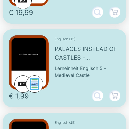
€ 19,99
Englisch (J5)
PALACES INSTEAD OF
CASTLES -
INTERACTIVE VIDEO
Lerneinheit Englisch 5 -
Medieval Castle
€ 1,99
Englisch (J5)