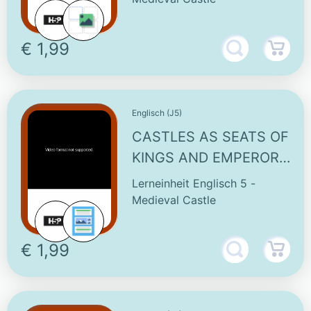
€ 1,99
Englisch (J5)
CASTLES AS SEATS OF
KINGS AND EMPERORS
- INTERACTIVE VIDEO
Lerneinheit Englisch 5 -
Medieval Castle
€ 1,99