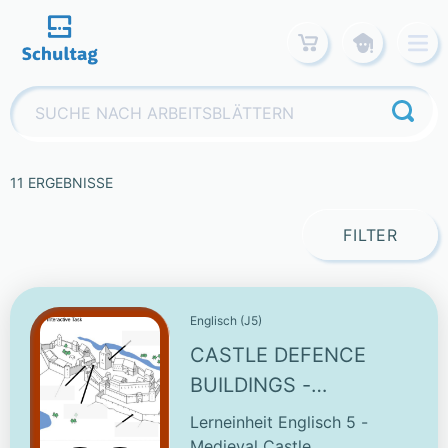
Skip
to
content
Suchen
nach:
11 ERGEBNISSE
FILTER
Englisch (J5)
CASTLE DEFENCE
BUILDINGS -
INTERACTIVE TASK
Lerneinheit Englisch 5 -
Medieval Castle