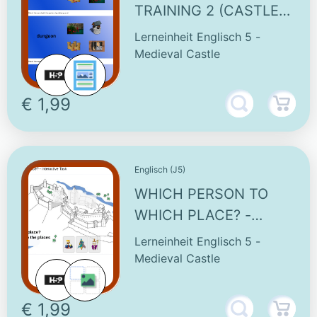
TRAINING 2 (CASTLES)
- INTERACTIVE TASK
Lerneinheit Englisch 5 -
Medieval Castle
€ 1,99
Englisch (J5)
WHICH PERSON TO
WHICH PLACE? -
INTERACTIVE TASK
Lerneinheit Englisch 5 -
Medieval Castle
€ 1,99