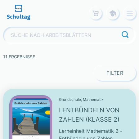
Skip
to
content
Suchen
nach:
11 ERGEBNISSE
FILTER
Grundschule, Mathematik
I ENTBÜNDELN VON
ZAHLEN (KLASSE 2)
Lerneinheit Mathematik 2 -
Entbündeln von Zahlen