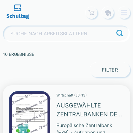
Skip
to
content
Suchen
nach:
10 ERGEBNISSE
FILTER
Wirtschaft (J8-13)
AUSGEWÄHLTE
ZENTRALBANKEN DER
WELT
Europäische Zentralbank
(EZB) - Aufgaben und