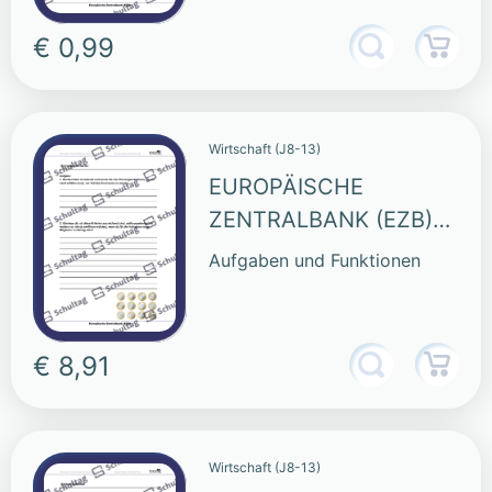
€ 0,99
Wirtschaft (J8-13)
EUROPÄISCHE
ZENTRALBANK (EZB)
(SAMMLUNG)
Aufgaben und Funktionen
€ 8,91
Wirtschaft (J8-13)