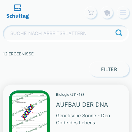
Skip
to
content
Suchen
nach:
12 ERGEBNISSE
FILTER
Biologie (J11-13)
AUFBAU DER DNA
Genetische Sonne - Den
Code des Lebens
entschlüsseln