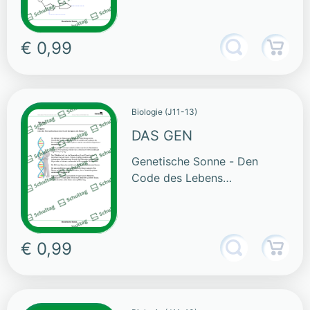
€ 0,99
Biologie (J11-13)
DAS GEN
Genetische Sonne - Den
Code des Lebens
entschlüsseln
€ 0,99