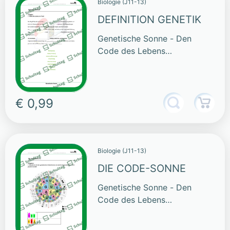
Biologie (J11-13)
DEFINITION GENETIK
Genetische Sonne - Den
Code des Lebens
entschlüsseln
€ 0,99
Biologie (J11-13)
DIE CODE-SONNE
Genetische Sonne - Den
Code des Lebens
entschlüsseln