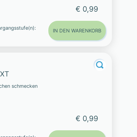
€ 0,99
rgangsstufe(n):
IN DEN WARENKORB
EXT
iechen schmecken
€ 0,99