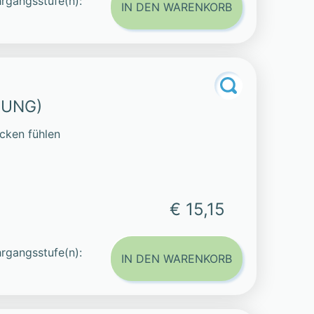
rgangsstufe(n):
IN DEN WARENKORB
LUNG)
cken fühlen
€ 15,15
rgangsstufe(n):
IN DEN WARENKORB