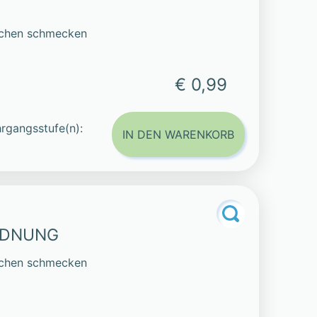
iechen schmecken
€ 0,99
rgangsstufe(n):
IN DEN WARENKORB
RDNUNG
iechen schmecken