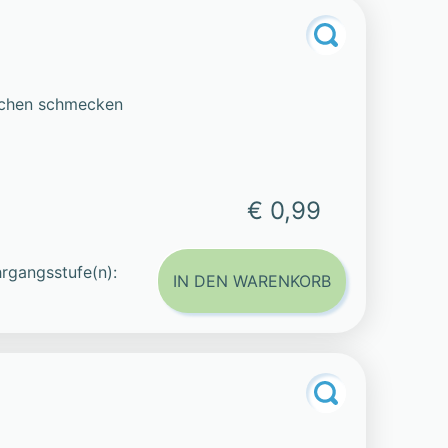
iechen schmecken
€ 0,99
rgangsstufe(n):
IN DEN WARENKORB