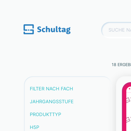
Skip
to
content
Suchen
nach:
18 ERGEB
FILTER NACH FACH
JAHRGANGSSTUFE
PRODUKTTYP
H5P