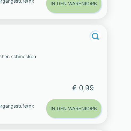
rgangsstufe(n):
IN DEN WARENKORB
iechen schmecken
€ 0,99
rgangsstufe(n):
IN DEN WARENKORB