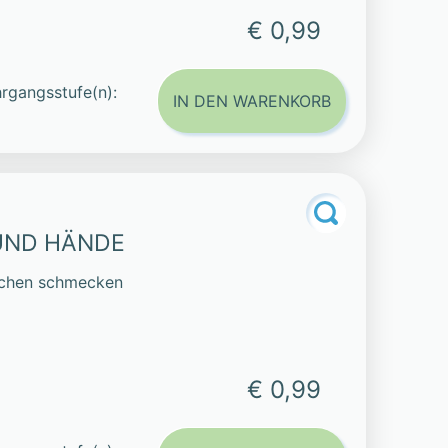
€ 0,99
rgangsstufe(n):
IN DEN WARENKORB
UND HÄNDE
iechen schmecken
€ 0,99