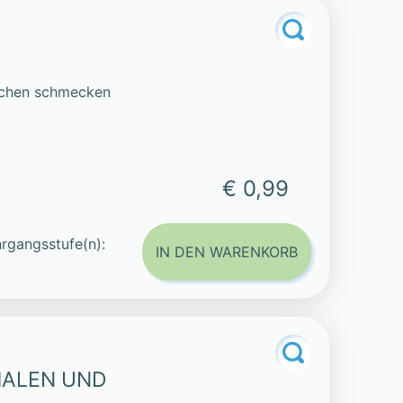
iechen schmecken
€ 0,99
rgangsstufe(n):
IN DEN WARENKORB
MALEN UND