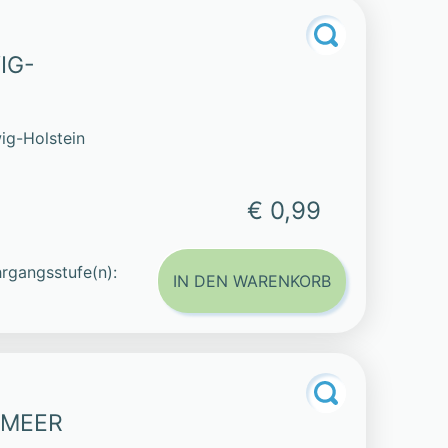
IG-
ig-Holstein
€ 0,99
rgangsstufe(n):
IN DEN WARENKORB
NMEER