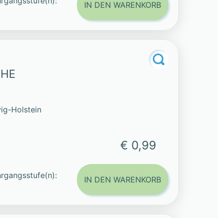
rgangsstufe(n):
IN DEN WARENKORB
CHE
ig-Holstein
€ 0,99
rgangsstufe(n):
IN DEN WARENKORB