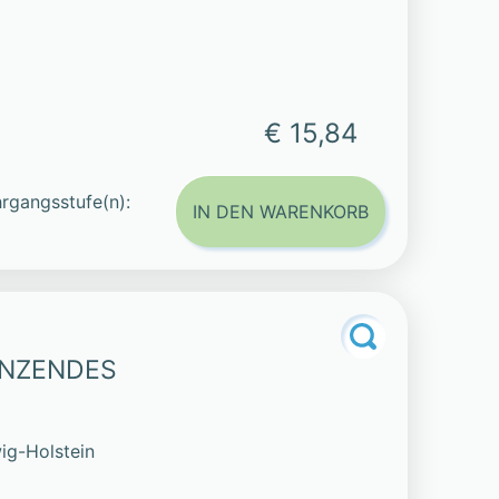
€ 15,84
rgangsstufe(n):
IN DEN WARENKORB
ÄNZENDES
ig-Holstein