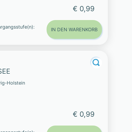
€ 0,99
rgangsstufe(n):
IN DEN WARENKORB
SEE
ig-Holstein
€ 0,99