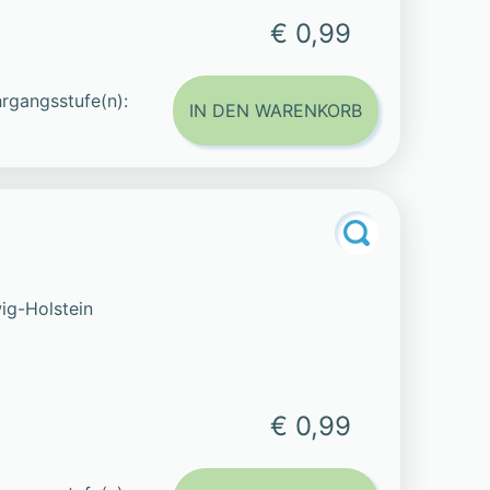
€ 0,99
rgangsstufe(n):
IN DEN WARENKORB
ig-Holstein
€ 0,99