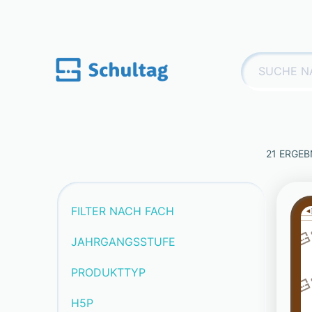
Skip
to
content
Suchen
nach:
21 ERGEB
FILTER NACH FACH
JAHRGANGSSTUFE
PRODUKTTYP
H5P