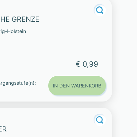
HE GRENZE
ig-Holstein
€ 0,99
rgangsstufe(n):
IN DEN WARENKORB
ER