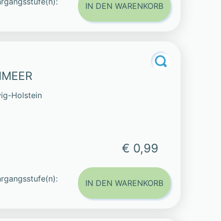
rgangsstufe(n):
IN DEN WARENKORB
NMEER
ig-Holstein
€ 0,99
rgangsstufe(n):
IN DEN WARENKORB