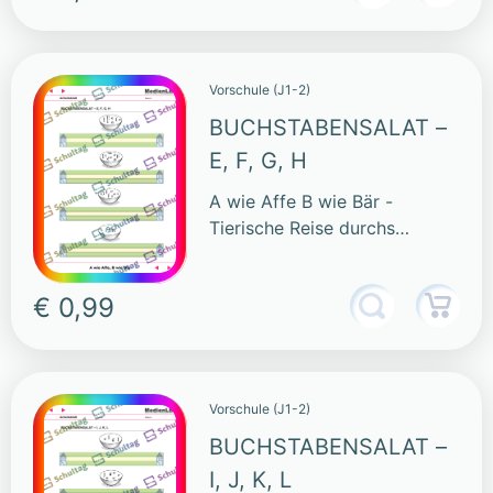
Vorschule (J1-2)
BUCHSTABENSALAT –
E, F, G, H
A wie Affe B wie Bär -
Tierische Reise durchs
Alphabet
€ 0,99
Vorschule (J1-2)
BUCHSTABENSALAT –
I, J, K, L