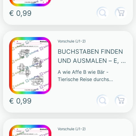
€ 0,99
Vorschule (J1-2)
BUCHSTABEN FINDEN
UND AUSMALEN – E, F,
G, H
A wie Affe B wie Bär -
Tierische Reise durchs
Alphabet
€ 0,99
Vorschule (J1-2)