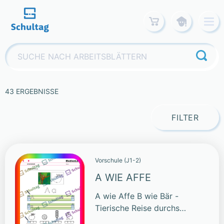
Skip
to
content
Suchen
nach:
43 ERGEBNISSE
FILTER
Vorschule (J1-2)
A WIE AFFE
A wie Affe B wie Bär -
Tierische Reise durchs
Alphabet