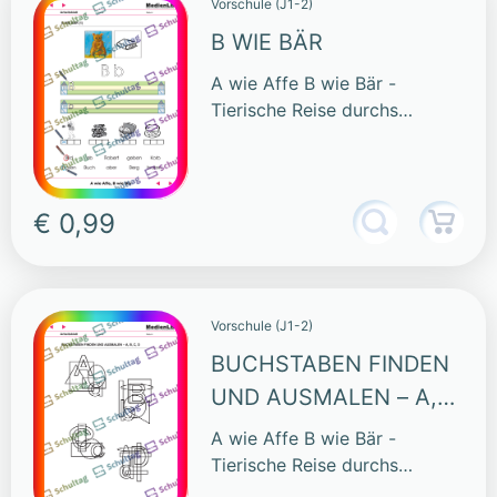
Vorschule (J1-2)
B WIE BÄR
A wie Affe B wie Bär -
Tierische Reise durchs
Alphabet
€ 0,99
Vorschule (J1-2)
BUCHSTABEN FINDEN
UND AUSMALEN – A,
B, C, D
A wie Affe B wie Bär -
Tierische Reise durchs
Alphabet