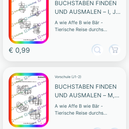
BUCHSTABEN FINDEN
UND AUSMALEN – I, J,
K, L
A wie Affe B wie Bär -
Tierische Reise durchs
Alphabet
€ 0,99
Vorschule (J1-2)
BUCHSTABEN FINDEN
UND AUSMALEN – M,
N, O, P
A wie Affe B wie Bär -
Tierische Reise durchs
Alphabet