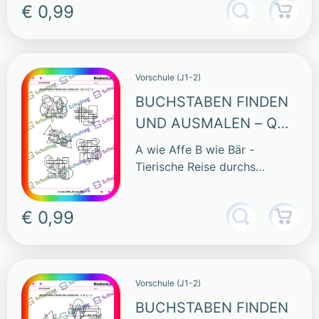
€ 0,99
Vorschule (J1-2)
BUCHSTABEN FINDEN
UND AUSMALEN – QU,
R, S, T, U
A wie Affe B wie Bär -
Tierische Reise durchs
Alphabet
€ 0,99
Vorschule (J1-2)
BUCHSTABEN FINDEN