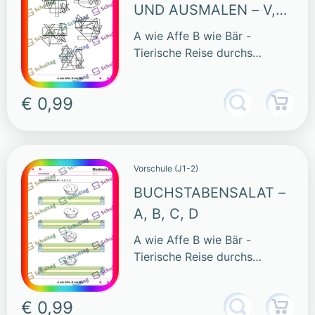
UND AUSMALEN – V,
W, X, Y, Z
A wie Affe B wie Bär -
Tierische Reise durchs
Alphabet
€ 0,99
Vorschule (J1-2)
BUCHSTABENSALAT –
A, B, C, D
A wie Affe B wie Bär -
Tierische Reise durchs
Alphabet
€ 0,99