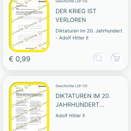
Geschichte (J9-13)
DER KRIEG IST
VERLOREN
Diktaturen im 20. Jahrhundert
- Adolf Hitler II
€ 0,99
Geschichte (J9-13)
DIKTATUREN IM 20.
JAHRHUNDERT
(SAMMLUNG)
Adolf Hitler II