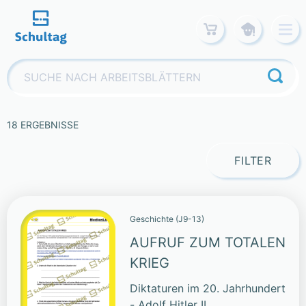
Skip
to
content
Suchen
nach:
18 ERGEBNISSE
FILTER
Geschichte (J9-13)
AUFRUF ZUM TOTALEN
KRIEG
Diktaturen im 20. Jahrhundert
- Adolf Hitler II