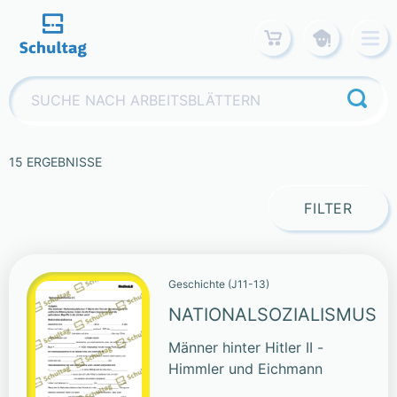
Skip
to
content
Suchen
nach:
15 ERGEBNISSE
FILTER
Geschichte (J11-13)
NATIONALSOZIALISMUS
Männer hinter Hitler II -
Himmler und Eichmann