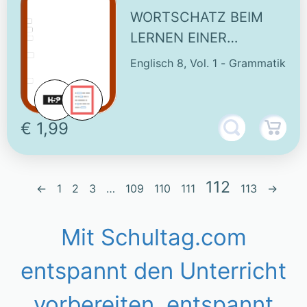
WORTSCHATZ BEIM
LERNEN EINER
FREMDSPRACHE (1)
Englisch 8, Vol. 1 - Grammatik
€ 1,99
112
←
1
2
3
…
109
110
111
113
→
Mit Schultag.com
entspannt den Unterricht
vorbereiten, entspannt