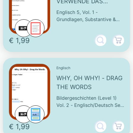
VERWENDE DAS
KORREKTE
Englisch 5, Vol. 1 -
FRAGEWORT!
Grundlagen, Substantive &
Verben
€ 1,99
Englisch
WHY, OH WHY! - DRAG
THE WORDS
Bildergeschichten (Level 1)
Vol. 2 - Englisch/Deutsch Sek.
5/6
€ 1,99