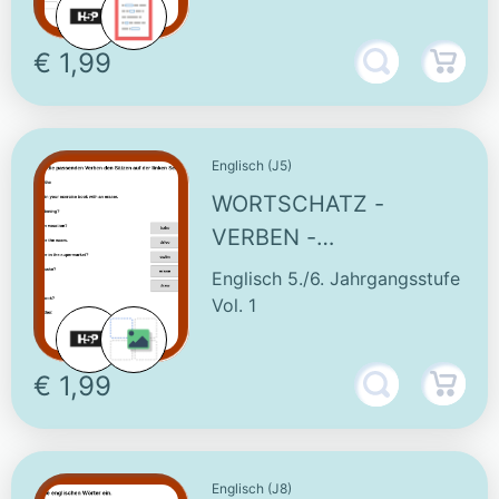
(2)
€ 1,99
Englisch (J5)
WORTSCHATZ -
VERBEN -
INTERAKTIVE
Englisch 5./6. Jahrgangsstufe
AUFGABEN
Vol. 1
€ 1,99
Englisch (J8)