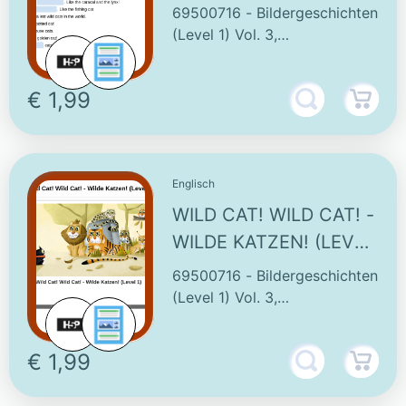
69500716 - Bildergeschichten
(Level 1) Vol. 3,
Englisch/Deutsch Sek. 5/6
Englisch
€ 1,99
Englisch
WILD CAT! WILD CAT! -
WILDE KATZEN! (LEVEL
1)
69500716 - Bildergeschichten
(Level 1) Vol. 3,
Englisch/Deutsch Sek. 5/6
Englisch
€ 1,99