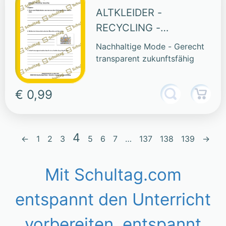
ALTKLEIDER -
RECYCLING -
UPCYCLING
Nachhaltige Mode - Gerecht
transparent zukunftsfähig
€ 0,99
4
←
1
2
3
5
6
7
…
137
138
139
→
Mit Schultag.com
entspannt den Unterricht
vorbereiten, entspannt