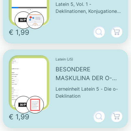
INTERAKTIVES VIDEO
Latein 5, Vol. 1 -
Deklinationen, Konjugationen
& Vokabeln
€ 1,99
Latein (J5)
BESONDERE
MASKULINA DER O-
DEKLINATION -
Lerneinheit Latein 5 - Die o-
INTERAKTIVE
Deklination
AUFGABE
€ 1,99