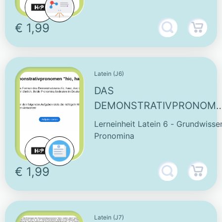
Wortschatztraining & Zahlen
€ 1,99
Latein (J6)
DAS
DEMONSTRATIVPRONOM
"HIC, HAEC, HOC" -
Lerneinheit Latein 6 - Grundwisse
INTERAKTIVE AUFGABE
Pronomina
€ 1,99
Latein (J7)