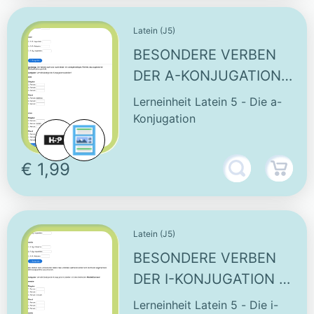
Latein (J5)
BESONDERE VERBEN
DER A-KONJUGATION
(DARE) - INTERAKTIVE
Lerneinheit Latein 5 - Die a-
AUFGABE
Konjugation
€ 1,99
Latein (J5)
BESONDERE VERBEN
DER I-KONJUGATION -
INTERAKTIVE
Lerneinheit Latein 5 - Die i-