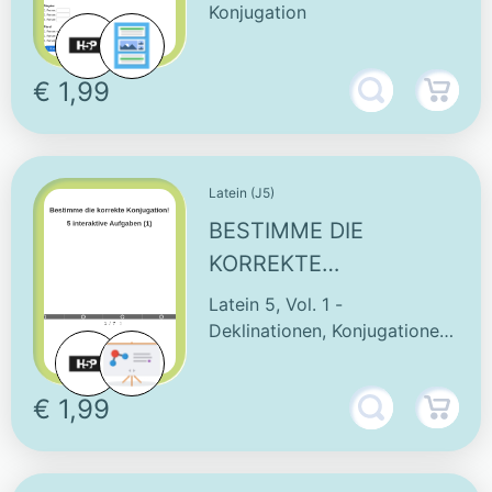
AUFGABE
Konjugation
€ 1,99
Latein (J5)
BESTIMME DIE
KORREKTE
KONJUGATION - 5
Latein 5, Vol. 1 -
INTERAKTIVE
Deklinationen, Konjugationen
& Vokabeln
AUFGABEN (1)
€ 1,99