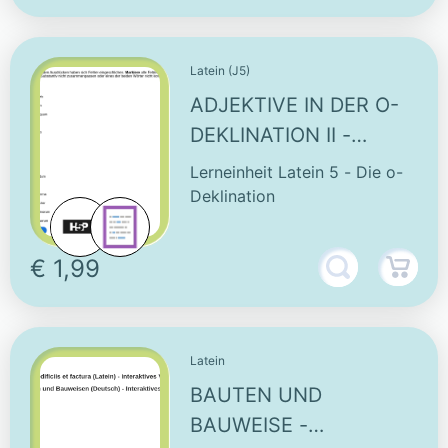
Latein (J5)
ADJEKTIVE IN DER O-
DEKLINATION II -
INTERAKTIVE
Lerneinheit Latein 5 - Die o-
AUFGABE
Deklination
€ 1,99
Latein
BAUTEN UND
BAUWEISE -