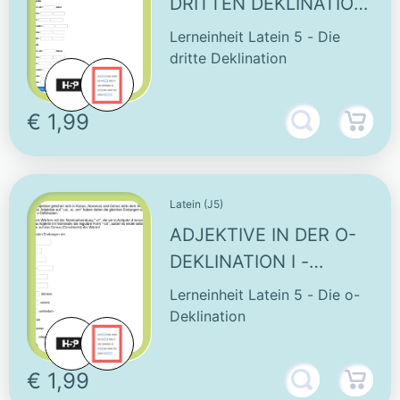
DRITTEN DEKLINATION
III - INTERAKTIVE
Lerneinheit Latein 5 - Die
AUFGABE
dritte Deklination
€ 1,99
Latein (J5)
ADJEKTIVE IN DER O-
DEKLINATION I -
INTERAKTIVE
Lerneinheit Latein 5 - Die o-
AUFGABE
Deklination
€ 1,99