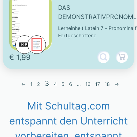
DAS
DEMONSTRATIVPRONOM
"IDEM, EADEM, IDEM" -
Lerneinheit Latein 7 - Pronomina f
INTERAKTIVE AUFGABE
Fortgeschrittene
€ 1,99
3
←
1
2
4
5
6
…
16
17
18
→
Mit Schultag.com
entspannt den Unterricht
vorbereiten, entspannt