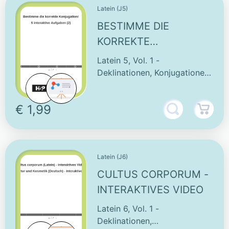
Latein (J5)
BESTIMME DIE
KORREKTE
KONJUGATION - 5
Latein 5, Vol. 1 -
INTERAKTIVE
Deklinationen, Konjugationen
& Vokabeln
AUFGABEN (2)
€ 1,99
Latein (J6)
CULTUS CORPORUM -
INTERAKTIVES VIDEO
Latein 6, Vol. 1 -
Deklinationen,