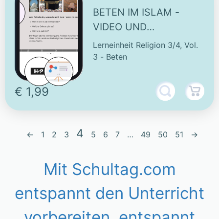
BETEN IM ISLAM -
VIDEO UND
INTERAKTIVE
Lerneinheit Religion 3/4, Vol.
AUFGABEN
3 - Beten
€ 1,99
4
←
1
2
3
5
6
7
…
49
50
51
→
Mit Schultag.com
entspannt den Unterricht
vorbereiten, entspannt