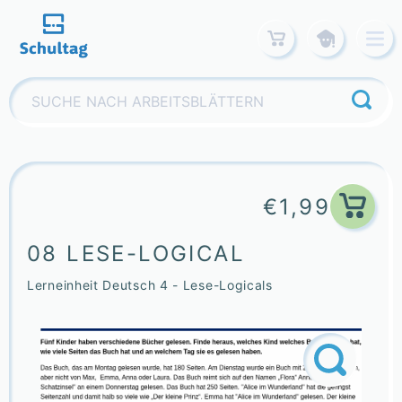
Skip
to
content
Suchen
nach:
€
1,99
08 LESE-LOGICAL
Lerneinheit Deutsch 4 - Lese-Logicals