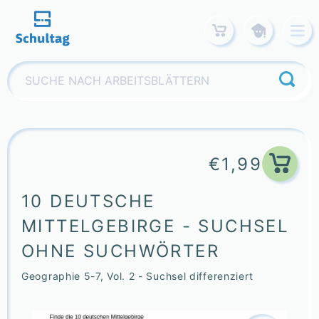
Skip
to
content
Suchen
nach:
€
1,99
10 DEUTSCHE
MITTELGEBIRGE - SUCHSEL
OHNE SUCHWÖRTER
Geographie 5-7, Vol. 2 - Suchsel differenziert