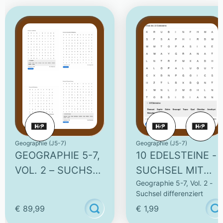
Geographie (J5-7)
Geographie (J5-7)
GEOGRAPHIE 5-7,
10 EDELSTEINE -
VOL. 2 – SUCHSEL
SUCHSEL MIT
Geographie 5-7, Vol. 2 -
DIFFERENZIERT
SUCHWÖRTER
Suchsel differenziert
€ 89,99
€ 1,99