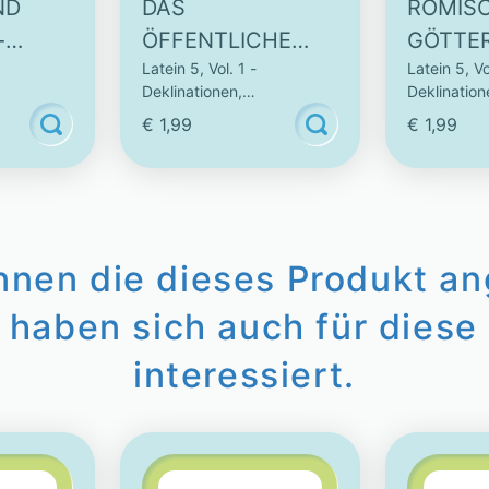
ND
DAS
RÖMIS
-
ÖFFENTLICHE
GÖTTER
Latein 5, Vol. 1 -
Latein 5, Vo
VES
LEBEN AUF DEM
INTERA
Deklinationen,
Deklination
FORUM -
VIDEO
Vokabeln
Konjugationen & Vokabeln
Konjugatio
€ 1,99
€ 1,99
INTERAKTIVES
VIDEO
innen die dieses Produkt a
 haben sich auch für diese 
interessiert.