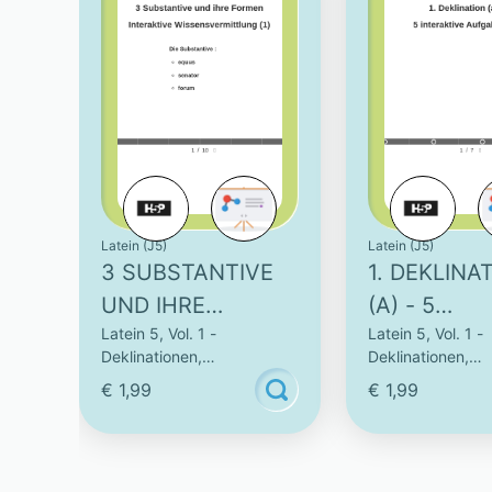
Latein (J5)
Latein (J5)
3 SUBSTANTIVE
1. DEKLINA
UND IHRE
(A) - 5
Latein 5, Vol. 1 -
Latein 5, Vol. 1 -
FORMEN -
INTERAKTI
Deklinationen,
Deklinationen,
INTERAKTIVE
AUFGABEN 
Konjugationen & Vokabeln
Konjugationen & 
€ 1,99
€ 1,99
WISSENSVERMITT
LUNG (1)