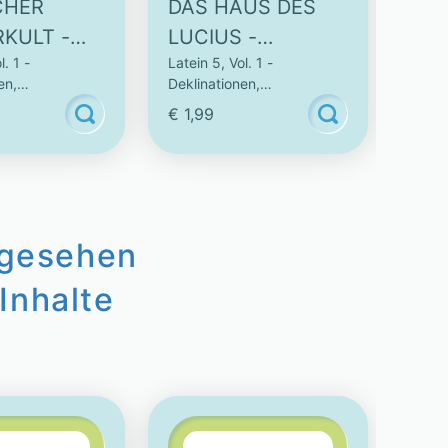
CHER
DAS HAUS DES
VER
KULT -
LUCIUS -
KO
l. 1 -
Latein 5, Vol. 1 -
Latein
KTIVES
INTERAKTIVES
(S
en,
Deklinationen,
Dekli
VIDEO
- 5
nen & Vokabeln
Konjugationen & Vokabeln
Konju
€ 1,99
€ 1,
AU
ngesehen
Inhalte