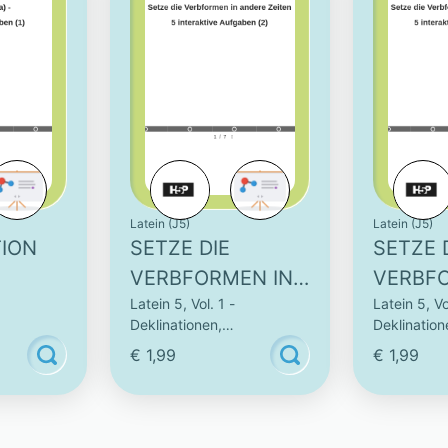
Latein (J5)
Latein (J5)
TION
SETZE DIE
SETZE 
VERBFORMEN IN
VERBF
Latein 5, Vol. 1 -
Latein 5, Vo
VE
ANDERE ZEITEN -
ANDERE
Deklinationen,
Deklination
(1)
5 INTERAKTIVE
5 INTE
Vokabeln
Konjugationen & Vokabeln
Konjugatio
€ 1,99
€ 1,99
AUFGABEN (2)
AUFGAB