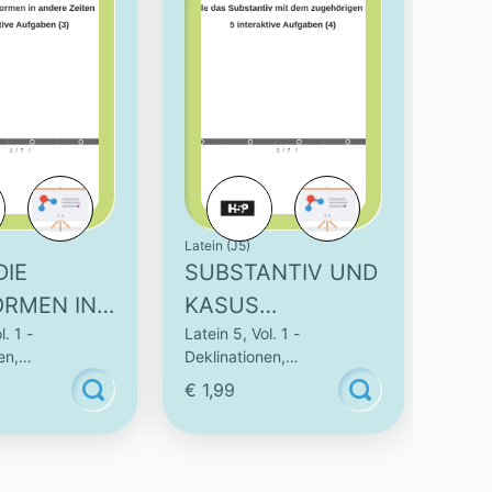
Latein (J5)
DIE
SUBSTANTIV UND
ORMEN IN
KASUS
l. 1 -
Latein 5, Vol. 1 -
 ZEITEN -
ZUORDNEN - 5
en,
Deklinationen,
RAKTIVE
INTERAKTIVE
nen & Vokabeln
Konjugationen & Vokabeln
€ 1,99
EN (3)
AUFGABEN (4)