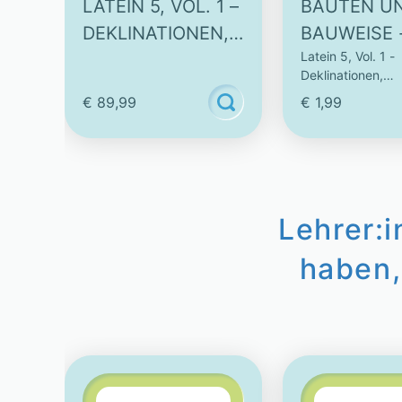
LATEIN 5, VOL. 1 –
BAUTEN U
DEKLINATIONEN,
BAUWEISE 
Latein 5, Vol. 1 -
KONJUGATIONEN
INTERAKTI
Deklinationen,
& VOKABELN
VIDEO
Konjugationen & 
€ 89,99
€ 1,99
Lehrer:
haben,