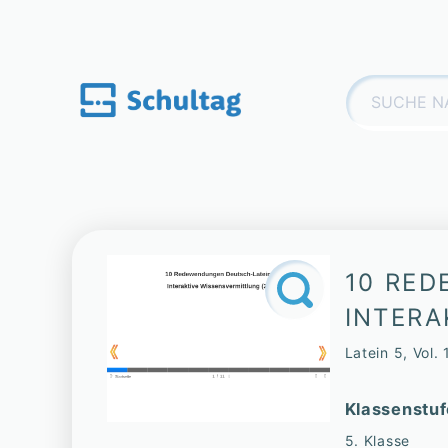
Skip
to
content
Suchen
nach:
10 RED
INTERA
Latein 5, Vol.
Klassenstuf
5. Klasse