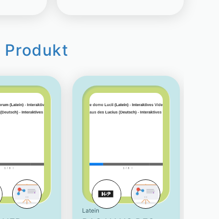
 Produkt
Latein
Latein