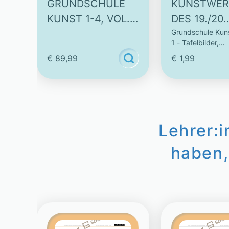
GRUNDSCHULE
KUNSTWER
KUNST 1-4, VOL. 1
DES 19./20.
Grundschule Kuns
– TAFELBILDER,
JAHRHUND
1 - Tafelbilder,
ZEICHENVORLAGE
12
Zeichenvorlagen
€ 89,99
€ 1,99
N UND
TAFELBILD
Kunstbilder
KUNSTBILDER
CKVORLAGE
Lehrer:
haben,