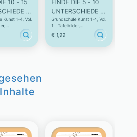
IE 10 - 15
FINDE DIE 5 - 10
FIN
CHIEDE -
UNTERSCHIEDE -
UNT
 Kunst 1-4, Vol.
Grundschule Kunst 1-4, Vol.
Grund
TE
10 BUNTE
10 
der,
1 - Tafelbilder,
1 - Ta
VORLAGEN
DRUCKVORLAGEN
DR
lagen und
Zeichenvorlagen und
Zeich
€ 1,99
€ 1,
(2)
(1)
Kunstbilder
Kunst
ngesehen
Inhalte