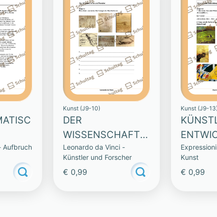
Kunst (J9-10)
Kunst (J9-13
ATISC
DER
KÜNST
WISSENSCHAFTL
ENTWI
- Aufbruch
Leonardo da Vinci -
Expressioni
ER UND
Künstler und Forscher
Kunst
FORSCHER
€ 0,99
€ 0,99