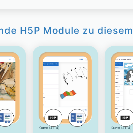
nde H5P Module zu diesem
Kunst (J1-4)
Kunst (J1-4)