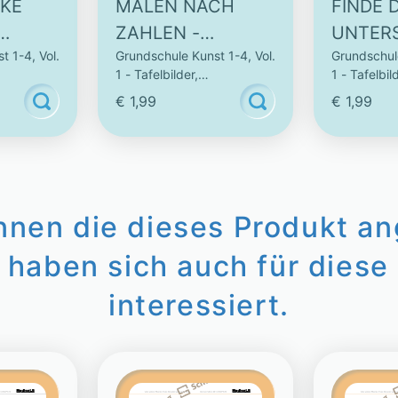
KE
MALEN NACH
FINDE D
ZAHLEN -
UNTERS
t 1-4, Vol.
Grundschule Kunst 1-4, Vol.
Grundschule
ERTS -
GROSSE MOTIVE - 1
10 BUN
1 - Tafelbilder,
1 - Tafelbil
0 BUNTE D
DRUCK
 und
Zeichenvorlagen und
Zeichenvor
€ 1,99
€ 1,99
ER/DRU
RUCKVORLAGEN (
(2)
Kunstbilder
Kunstbilder
N (2)
3)
innen die dieses Produkt a
 haben sich auch für diese 
interessiert.