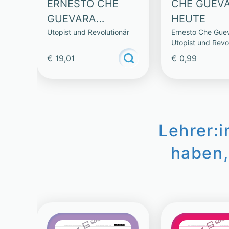
ERNESTO CHE
CHE GUEV
GUEVARA
HEUTE
Utopist und Revolutionär
Ernesto Che Guev
(SAMMLUNG)
Utopist und Revo
€ 19,01
€ 0,99
Lehrer:
haben,