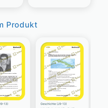
m Produkt
J9-13)
Geschichte (J9-13)
Geschi