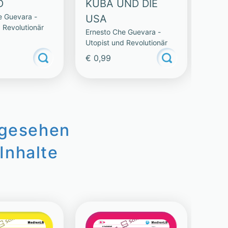
D
KUBA UND DIE
ERS
e Guevara -
Ernes
USA
 Revolutionär
Utopi
Ernesto Che Guevara -
Utopist und Revolutionär
€ 0,99
€ 0,
ngesehen
Inhalte