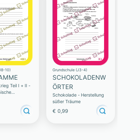
J8-10)
Grundschule (J3-4)
AMME
SCHOKOLADENW
ieg Teil I + II -
ÖRTER
äische
Schokolade - Herstellung
e
süßer Träume
€ 0,99