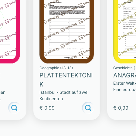
Geographie (J8-13)
Geschichte (
E
PLATTENTEKTONI
ANAGR
Erster Weltkr
K
Eine europ
nen
Istanbul - Stadt auf zwei
Katastroph
Kontinenten
€ 0,99
€ 0,99