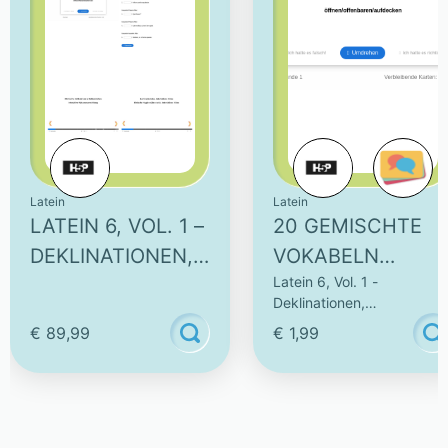
Latein
Latein
LATEIN 6, VOL. 1 –
20 GEMISCHTE
DEKLINATIONEN,
VOKABELN
Latein 6, Vol. 1 -
WORTSCHATZTRA
LERNEN MIT
Deklinationen,
INING & ZAHLEN
DIALOGKARTEN
Wortschatztraining &
€ 89,99
€ 1,99
(1)
Zahlen