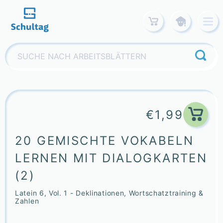
Skip
to
content
Suchen
nach:
€
1,99
20 GEMISCHTE VOKABELN
LERNEN MIT DIALOGKARTEN
(2)
Latein 6, Vol. 1 - Deklinationen, Wortschatztraining &
Zahlen