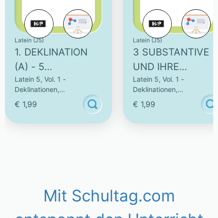
Latein (J5)
Latein (J5)
1. DEKLINATION
3 SUBSTANTIVE
(A) - 5
UND IHRE
Latein 5, Vol. 1 -
Latein 5, Vol. 1 -
INTERAKTIVE
FORMEN -
Deklinationen,
Deklinationen,
AUFGABEN (1)
INTERAKTIVE
Konjugationen & Vokabeln
Konjugationen & Vokabeln
€ 1,99
€ 1,99
WISSENSVERMIT
LUNG (1)
Mit Schultag.com