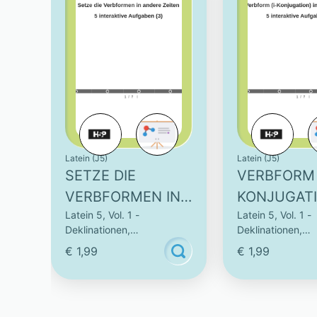
Latein (J5)
Latein (J5)
SETZE DIE
VERBFORM 
VERBFORMEN IN
KONJUGATI
Latein 5, Vol. 1 -
Latein 5, Vol. 1 -
ANDERE ZEITEN -
ANDERE ZE
Deklinationen,
Deklinationen,
5 INTERAKTIVE
5 INTERAK
Konjugationen & Vokabeln
Konjugationen & 
€ 1,99
€ 1,99
AUFGABEN (3)
AUFGABEN 