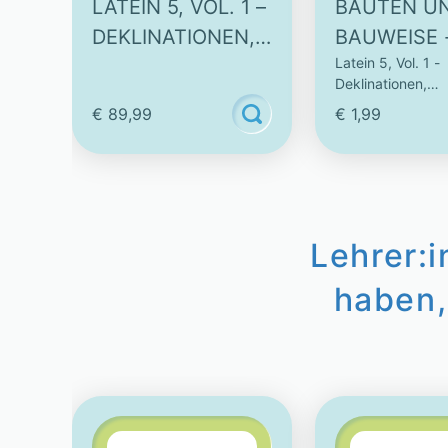
LATEIN 5, VOL. 1 –
BAUTEN U
DEKLINATIONEN,
BAUWEISE 
Latein 5, Vol. 1 -
KONJUGATIONEN
INTERAKTI
Deklinationen,
& VOKABELN
VIDEO
Konjugationen & 
€ 89,99
€ 1,99
Lehrer:
haben,