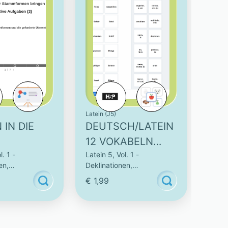
Latein (J5)
 IN DIE
DEUTSCH/LATEIN
12 VOKABELN
l. 1 -
Latein 5, Vol. 1 -
FORMEN
ZUORDNEN -
en,
Deklinationen,
N - 5
INTERAKTIVE
nen & Vokabeln
Konjugationen & Vokabeln
€ 1,99
KTIVE
AUFGABE (3)
EN (3)