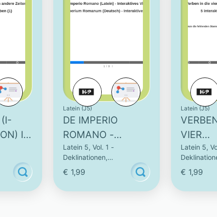
Latein (J5)
Latein (J5)
(I-
DE IMPERIO
VERBEN
ON) IN
ROMANO -
VIER
Latein 5, Vol. 1 -
Latein 5, Vo
ITEN -
INTERAKTIVES
STAMM
Deklinationen,
Deklination
TIVE
VIDEO
BRINGE
Vokabeln
Konjugationen & Vokabeln
Konjugatio
€ 1,99
€ 1,99
(1)
INTERA
AUFGAB