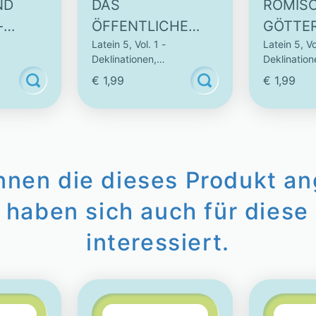
ND
DAS
RÖMIS
-
ÖFFENTLICHE
GÖTTER
Latein 5, Vol. 1 -
Latein 5, Vo
VES
LEBEN AUF DEM
INTERA
Deklinationen,
Deklination
FORUM -
VIDEO
Vokabeln
Konjugationen & Vokabeln
Konjugatio
€ 1,99
€ 1,99
INTERAKTIVES
VIDEO
innen die dieses Produkt a
 haben sich auch für diese 
interessiert.