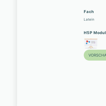
Fach
Latein
H5P Modul
VORSCH