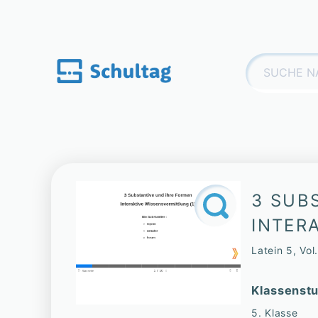
Skip
to
content
Suchen
nach:
3 SUB
INTER
Latein 5, Vol
Klassenstu
5. Klasse