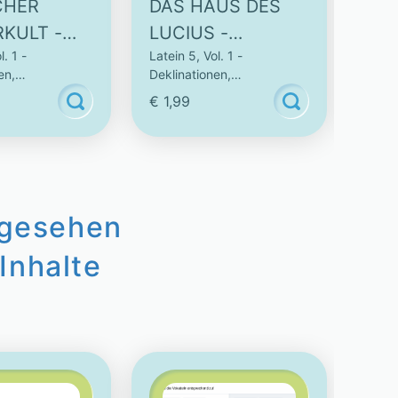
CHER
DAS HAUS DES
VER
KULT -
LUCIUS -
KO
l. 1 -
Latein 5, Vol. 1 -
Latein
KTIVES
INTERAKTIVES
(S
en,
Deklinationen,
Dekli
VIDEO
- 5
nen & Vokabeln
Konjugationen & Vokabeln
Konju
€ 1,99
€ 1,
AU
ngesehen
Inhalte