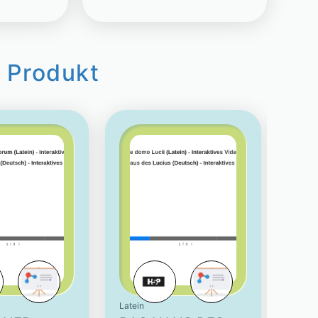
 Produkt
Latein
Latein