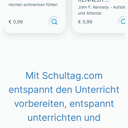
riechen schmecken fühlen
John F. Kennedy - Aufstie
CHRUSCHTSCHO
und Attentat
W
€ 0,99
€ 0,99
Mit Schultag.com
entspannt den Unterricht
vorbereiten, entspannt
unterrichten und