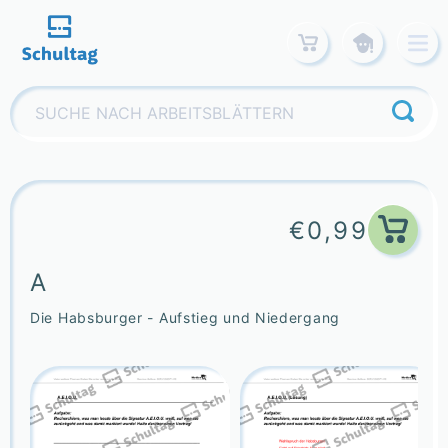
Skip
to
content
Suchen
nach:
€
0,99
A
Die Habsburger - Aufstieg und Niedergang