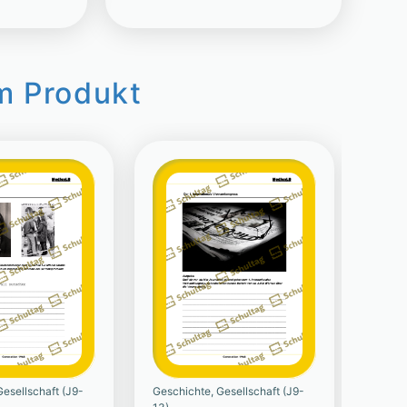
m Produkt
esellschaft (J9-
Geschichte, Gesellschaft (J9-
Geschi