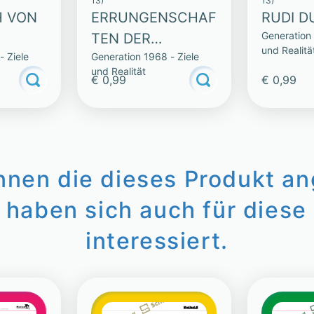
13)
13)
H VON
ERRUNGENSCHAF
RUDI 
Generation 
TEN DER
und Realitä
- Ziele
Generation 1968 - Ziele
BEWEGUNG
und Realität
€ 0,99
€ 0,99
innen die dieses Produkt a
 haben sich auch für diese 
interessiert.