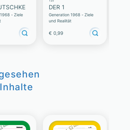
13)
13)
DUTSCHKE
DER 1
I H
1968 - Ziele
Generation 1968 - Ziele
Gener
t
und Realität
und R
€ 0,99
€ 0,
ngesehen
Inhalte