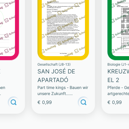
Gesellschaft (J8-13)
Biologie (J1-
E
SAN JOSÉ DE
KREUZ
APARTADÓ
EL 2
nen
Part time kings - Bauen wir
Pferde - Ge
unsere Zukunft...
artgerecht
gemeinsam!
€ 0,99
€ 0,99