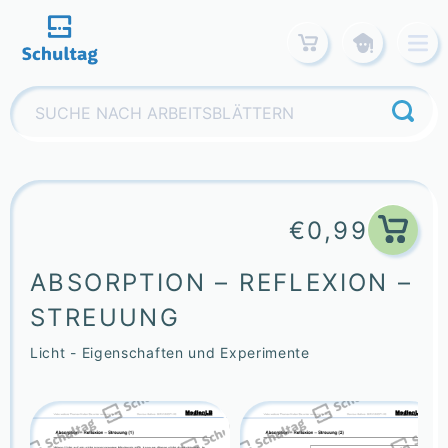
Skip
to
content
Suchen
nach:
€
0,99
ABSORPTION – REFLEXION –
STREUUNG
Licht - Eigenschaften und Experimente