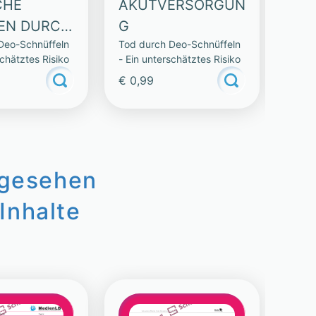
CHE
AKUTVERSORGUN
DEO
EN DURCH
G
WA
Deo-Schnüffeln
Tod durch Deo-Schnüffeln
Tod d
FFELSTOF
PAS
schätztes Risiko
- Ein unterschätztes Risiko
- Ein
€ 0,99
€ 0,
ngesehen
Inhalte