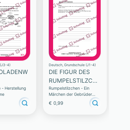
(J3-4)
Deutsch, Grundschule (J1-4)
OLADENW
DIE FIGUR DES
RUMPELSTILZCHE
 - Herstellung
Rumpelstilzchen - Ein
N
me
Märchen der Gebrüder
Grimm
€ 0,99