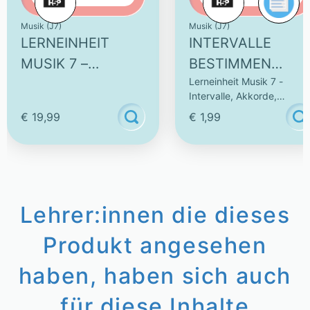
Musik (J7)
Musik (J7)
LERNEINHEIT
INTERVALLE
MUSIK 7 –
BESTIMMEN
Lerneinheit Musik 7 -
INTERVALLE,
(AUFWÄRTS) -
Intervalle, Akkorde,
AKKORDE,
INTERAKTIVE
Tonleitern und Kadenzen
€ 19,99
€ 1,99
TONLEITERN UND
AUFGABE
bestimmen
KADENZEN
BESTIMMEN
Lehrer:innen die dieses
Produkt angesehen
haben, haben sich auch
für diese Inhalte