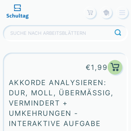
Skip
to
content
Suchen
nach:
€
1,99
AKKORDE ANALYSIEREN:
DUR, MOLL, ÜBERMÄSSIG, V
ERMINDERT + U
MKEHRUNGEN - I
NTERAKTIVE AUFGABE