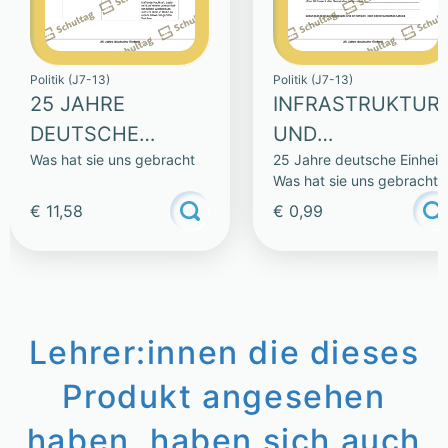
Politik (J7-13)
Politik (J7-13)
25 JAHRE
INFRASTRUKTUR
DEUTSCHE
UND
Was hat sie uns gebracht
25 Jahre deutsche Einheit 
EINHEIT
ABWANDERUNG
Was hat sie uns gebracht
(SAMMLUNG)
€ 11,58
€ 0,99
Lehrer:innen die dieses
Produkt angesehen
haben, haben sich auch