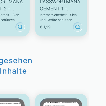
ORTMANA
PASSWORTMANA
MÜL
 2 -
GEMENT 1 -
INT
erheit - Sich
Internetsicherheit - Sich
Inter
KTIVES
INTERAKTIVES
VID
 schützen
und Geräte schützen
und G
VIDEO
€ 1,99
€ 1,
ngesehen
Inhalte