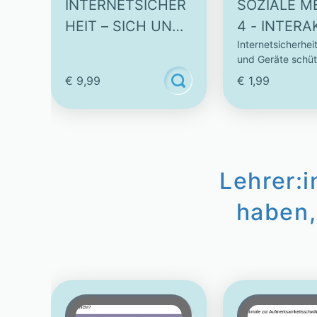
INTERNETSICHER
SOZIALE M
HEIT – SICH UND
4 - INTERA
Internetsicherheit
GERÄTE
VIDEO
und Geräte schü
SCHÜTZEN
€ 9,99
€ 1,99
Lehrer:
haben,