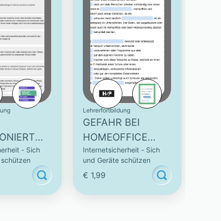
dung
Lehrerfortbildung
GEFAHR BEI
ONIERT
HOMEOFFICE
erheit - Sich
Internetsicherheit - Sich
UND
 schützen
und Geräte schützen
ING?
HOMESCHOOLING
€ 1,99