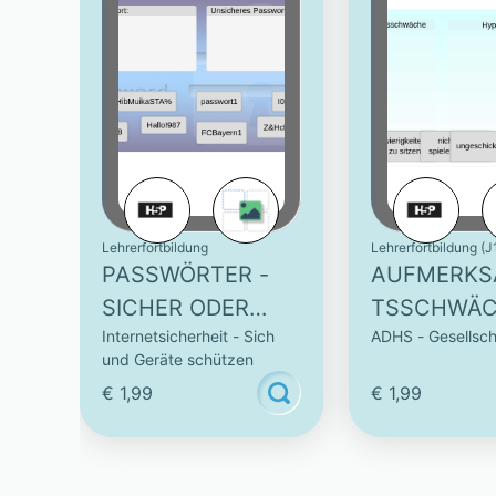
Lehrerfortbildung
Lehrerfortbildung (J
PASSWÖRTER -
AUFMERKS
SICHER ODER
TSSCHWÄ
Internetsicherheit - Sich
ADHS - Gesellsch
NICHT?
UND
und Geräte schützen
HYPERAKTI
€ 1,99
€ 1,99