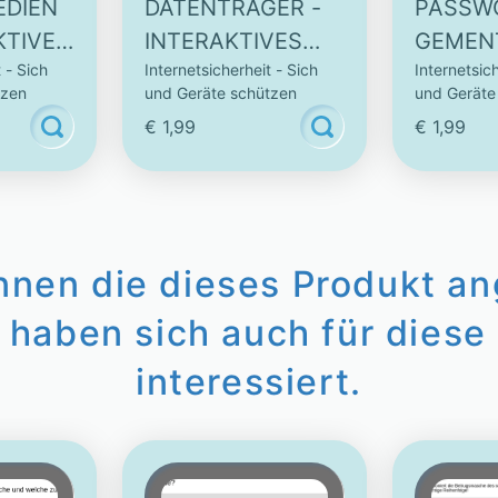
EDIEN
DATENTRÄGER -
PASSW
KTIVES
INTERAKTIVES
GEMENT
 - Sich
Internetsicherheit - Sich
Internetsich
VIDEO
INTERA
tzen
und Geräte schützen
und Geräte
VIDEO
€ 1,99
€ 1,99
innen die dieses Produkt a
 haben sich auch für diese 
interessiert.