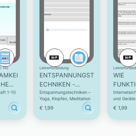
1-10)
Lehrerfortbildung
Lehrerfortbil
AMKEI
ENTSPANNUNGST
WIE
CHE
ECHNIKEN -
FUNKTI
aft 1-10
Entspannungstechniken –
Internetsich
TESTAUFGABEN
LOVE-
Yoga, Klopfen, Meditation
und Geräte
VITÄT
SCAMM
€ 1,99
€ 1,99