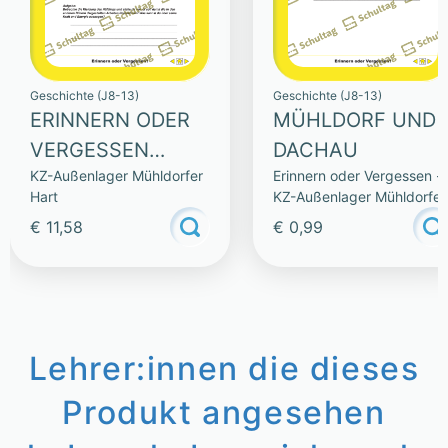
Geschichte (J8-13)
Geschichte (J8-13)
ERINNERN ODER
MÜHLDORF UND
VERGESSEN
DACHAU
KZ-Außenlager Mühldorfer
Erinnern oder Vergessen -
(SAMMLUNG)
Hart
KZ-Außenlager Mühldorfer
Hart
€ 11,58
€ 0,99
Lehrer:innen die dieses
Produkt angesehen