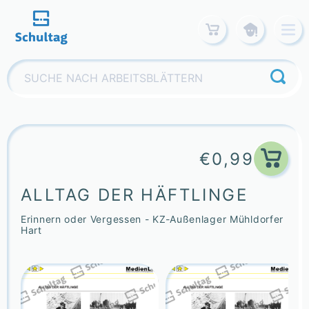
Skip
to
content
Suchen
nach:
€
0,99
ALLTAG DER HÄFTLINGE
Erinnern oder Vergessen - KZ-Außenlager Mühldorfer
Hart