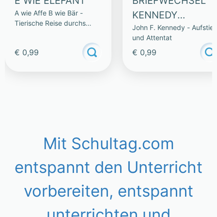
E WIE ELEFANT
BRIEFWECHSEL
A wie Affe B wie Bär -
KENNEDY
Tierische Reise durchs
John F. Kennedy - Aufstie
CHRUSCHTSCHO
Alphabet
und Attentat
W
€ 0,99
€ 0,99
Mit Schultag.com
entspannt den Unterricht
vorbereiten, entspannt
unterrichten und