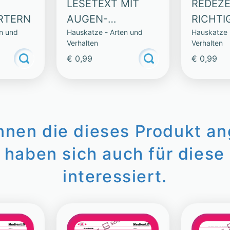
LESETEXT MIT
REDEZ
RTERN
AUGEN-
RICHTI
n und
Hauskatze - Arten und
Hauskatze 
KATZENSPRUNG
Verhalten
Verhalten
€ 0,99
€ 0,99
innen die dieses Produkt a
 haben sich auch für diese 
interessiert.