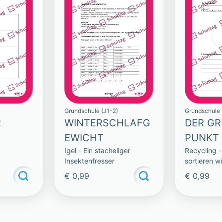
Grundschule (J1-2)
Grundschule 
R
WINTERSCHLAFG
DER G
EWICHT
PUNKT
Igel - Ein stacheliger
Recycling 
Insektenfresser
sortieren w
verwenden
€ 0,99
€ 0,99