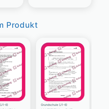
m Produkt
(J1-6)
Grundschule (J1-6)
Grunds