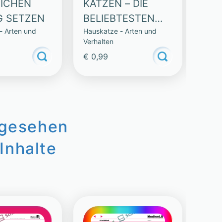
EICHEN
KATZEN – DIE
EIN
G SETZEN
BELIEBTESTEN
AU
- Arten und
Hauskatze - Arten und
Hausk
HAUSTIERE
TA
Verhalten
Verha
€ 0,99
€ 0,
ngesehen
Inhalte