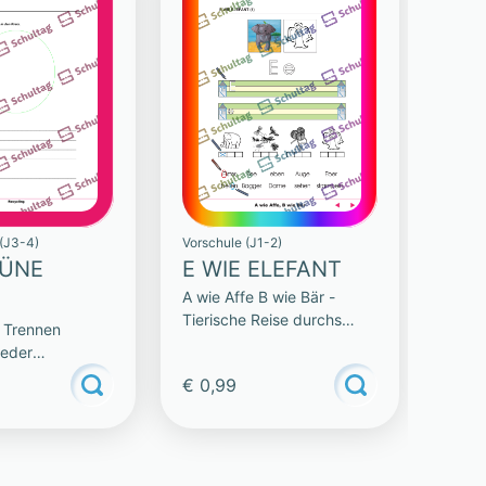
(J3-4)
Vorschule (J1-2)
RÜNE
E WIE ELEFANT
A wie Affe B wie Bär -
Tierische Reise durchs
- Trennen
Alphabet
ieder
€ 0,99