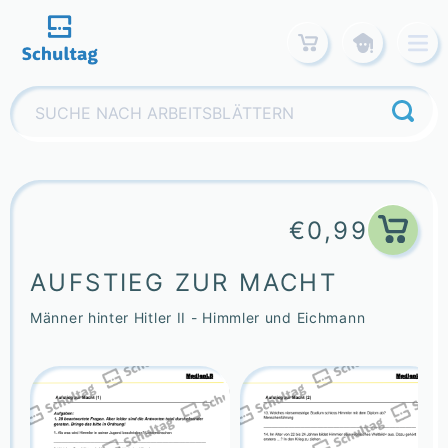
Skip
to
content
Suchen
nach:
€
0,99
AUFSTIEG ZUR MACHT
Männer hinter Hitler II - Himmler und Eichmann