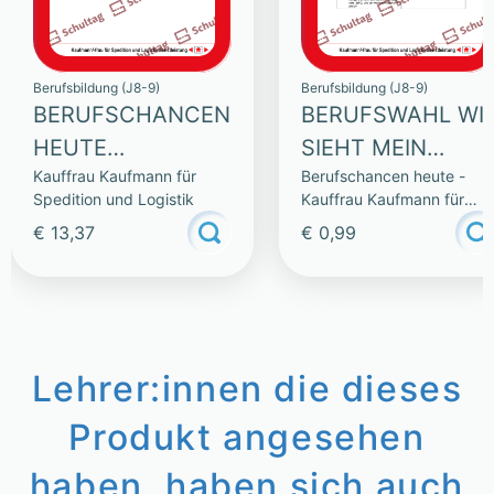
Berufsbildung (J8-9)
Berufsbildung (J8-9)
BERUFSCHANCEN
BERUFSWAHL WI
HEUTE
SIEHT MEIN
Kauffrau Kaufmann für
Berufschancen heute -
(SAMMLUNG)
WUNSCHBERUF
Spedition und Logistik
Kauffrau Kaufmann für
EIGENTLICH
Spedition und Logistik
€ 13,37
€ 0,99
GENAU AUS
Lehrer:innen die dieses
Produkt angesehen
haben, haben sich auch