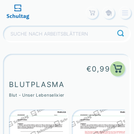
Skip
to
content
Suchen
nach:
€
0,99
BLUTPLASMA
Blut - Unser Lebenselixier