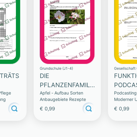
Grundschule (J1-4)
Gesellschaft 
TRÄTS
DIE
FUNKT
PFLANZENFAMILI
PODCA
Pflege
Apfel - Aufbau Sorten
Podcasting 
E
ung
Anbaugebiete Rezepte
Moderner U
€ 0,99
€ 0,99