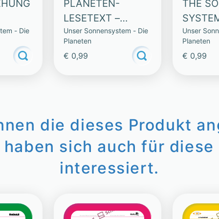
EHUNG
PLANETEN-
THE S
LESETEXT –
SYSTE
tem - Die
Unser Sonnensystem - Die
Unser Sonn
STEM
URANUS
Planeten
Planeten
ETEN
€ 0,99
€ 0,99
innen die dieses Produkt a
 haben sich auch für diese 
interessiert.