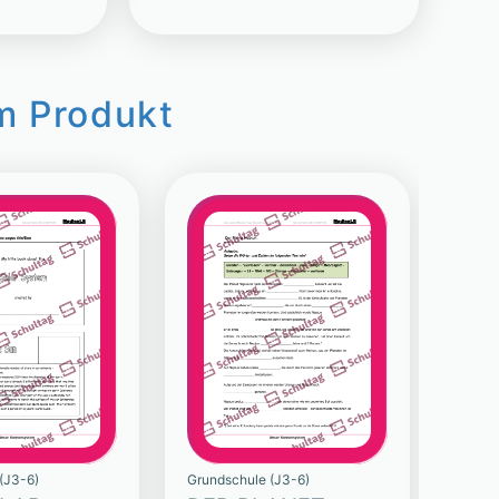
m Produkt
(J3-6)
Grundschule (J3-6)
Grunds