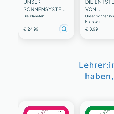
UNSER
DIE ENTST
SONNENSYSTEM
VON
Die Planeten
Unser Sonnensys
(SAMMLUNG)
SONNENSY
Planeten
UND PLAN
€ 24,99
€ 0,99
Lehrer:
haben,