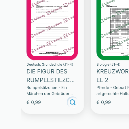
Deutsch, Grundschule (J1-4)
Biologie (J1-4)
DIE FIGUR DES
KREUZWOR
RUMPELSTILZCHE
EL 2
Rumpelstilzchen - Ein
Pferde - Geburt 
N
Märchen der Gebrüder
artgerechte Halt
Grimm
€ 0,99
€ 0,99