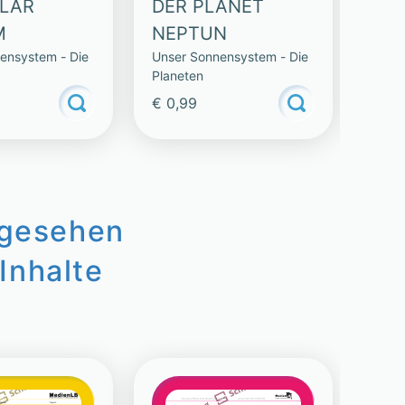
OLAR
DER PLANET
PL
M
NEPTUN
LES
ensystem - Die
Unser Sonnensystem - Die
Unser
SA
Planeten
Plane
€ 0,99
€ 0,
ngesehen
Inhalte