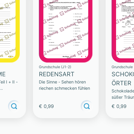
Grundschule (J1-2)
Grundschule 
ME
REDENSART
SCHOK
il I + II -
Die Sinne - Sehen hören
ÖRTER
riechen schmecken fühlen
Schokolade
süßer Träu
€ 0,99
€ 0,99