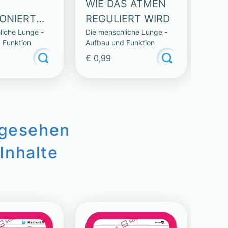
WIE DAS ATMEN
DIE
ONIERT
REGULIERT WIRD
KI
liche Lunge -
Die menschliche Lunge -
Die m
NGE
 Funktion
Aufbau und Funktion
Aufba
€ 0,99
€ 0,
ngesehen
Inhalte