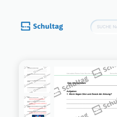
Skip
to
content
Suchen
nach: