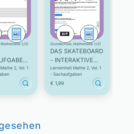
 Mathematik (J2)
Grundschule, Mathematik (J2)
Grunds
DAS SKATEBOARD
KUC
UFGABEN
- INTERAKTIVE
FAM
 Mathe 2, Vol. 1
Lerneinheit Mathe 2, Vol. 1
Lerne
RAKTIVE
AUFGABE
INT
gaben
- Sachaufgaben
- Sa
BE
AU
€ 1,99
€ 1,
ngesehen