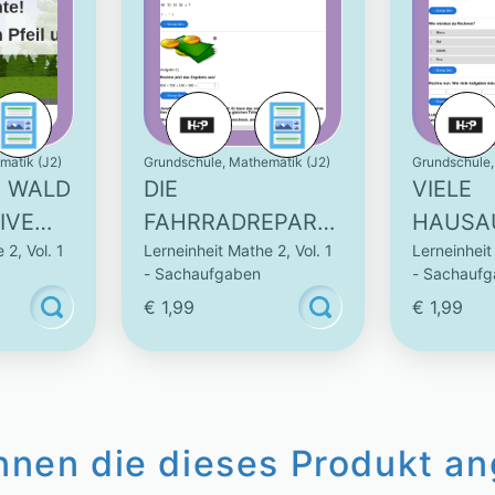
matik (J2)
Grundschule, Mathematik (J2)
Grundschule,
M WALD
DIE
VIELE
IVE
FAHRRADREPARA
HAUSA
 2, Vol. 1
Lerneinheit Mathe 2, Vol. 1
Lerneinheit
TUR -
- INTE
- Sachaufgaben
- Sachauf
INTERAKTIVE
AUFGA
€ 1,99
€ 1,99
AUFGABE
innen die dieses Produkt a