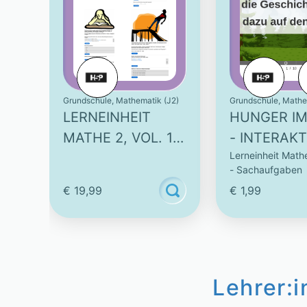
Grundschule, Mathematik (J2)
Grundschule, Mathe
LERNEINHEIT
HUNGER I
MATHE 2, VOL. 1 –
- INTERAKT
Lerneinheit Mathe
SACHAUFGABEN
AUFGABE
- Sachaufgaben
€ 19,99
€ 1,99
Lehrer: