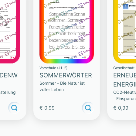
Vorschule (J1-2)
Gesellschaft 
ADENW
SOMMERWÖRTER
ERNEU
Sommer - Die Natur ist
ENERGI
voller Leben
stellung
CO2-Neutral
- Einsparu
Technologi
€ 0,99
€ 0,99