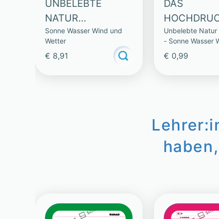
UNBELEBTE
DAS
NATUR
HOCHDRUC
Sonne Wasser Wind und
Unbelebte Natur 
BEGREIFEN
ET
Wetter
- Sonne Wasser 
(SAMMLUNG)
Wetter
€ 8,91
€ 0,99
Lehrer:
haben,