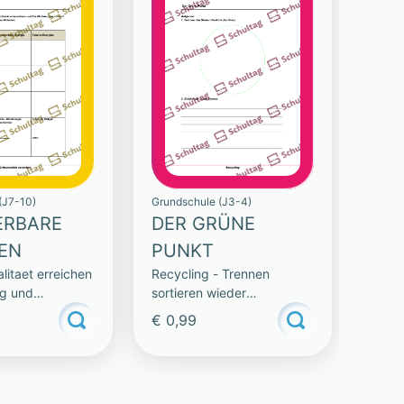
(J7-10)
Grundschule (J3-4)
ERBARE
DER GRÜNE
EN
PUNKT
itaet erreichen
Recycling - Trennen
ng und
sortieren wieder
e
verwenden
€ 0,99