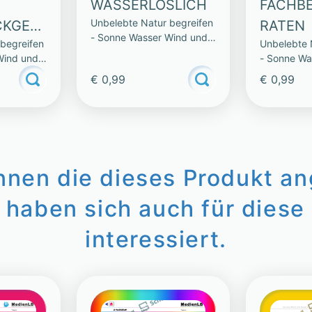
WASSERLÖSLICH
FACHBE
Unbelebte Natur begreifen
KGEBI
RATEN
- Sonne Wasser Wind und
begreifen
Unbelebte 
Wetter
Wind und
- Sonne Wa
Wetter
€ 0,99
€ 0,99
innen die dieses Produkt a
 haben sich auch für diese 
interessiert.