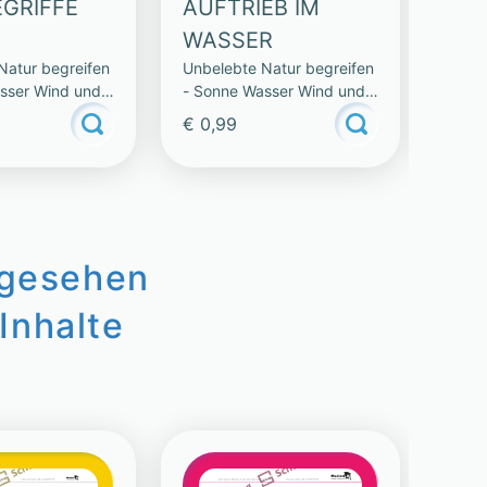
GRIFFE
AUFTRIEB IM
KL
Unbel
WASSER
- Son
Natur begreifen
Unbelebte Natur begreifen
Wette
sser Wind und
- Sonne Wasser Wind und
Wetter
€ 0,99
€ 0,
ngesehen
Inhalte