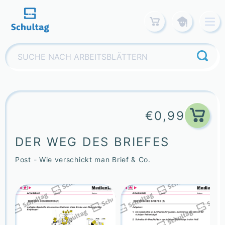
Skip
to
content
Suchen
nach:
€
0,99
DER WEG DES BRIEFES
Post - Wie verschickt man Brief & Co.