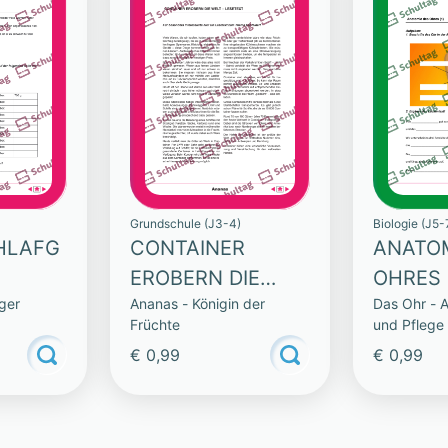
Grundschule (J3-4)
Biologie (J5-
HLAFG
CONTAINER
ANATOM
EROBERN DIE
OHRES
iger
Ananas - Königin der
Das Ohr - 
WELT – LESETEXT
Früchte
und Pflege
€ 0,99
€ 0,99