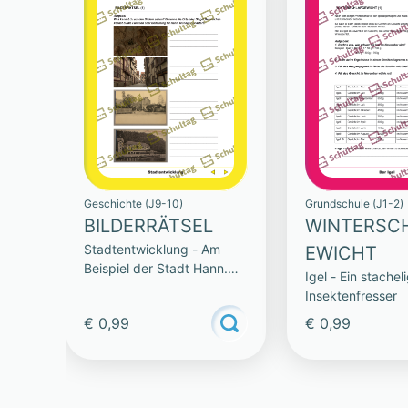
Geschichte (J9-10)
Grundschule (J1-2)
BILDERRÄTSEL
WINTERSC
Stadtentwicklung - Am
EWICHT
Beispiel der Stadt Hann.
Igel - Ein stachel
Münden
Insektenfresser
€ 0,99
€ 0,99