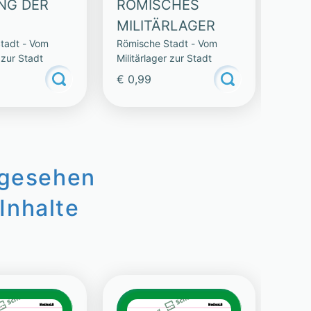
NG DER
RÖMISCHES
IM
MILITÄRLAGER
RO
tadt - Vom
Römische Stadt - Vom
Römis
 zur Stadt
Militärlager zur Stadt
Milit
€ 0,99
€ 0,
ngesehen
Inhalte