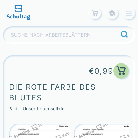
Skip
to
content
Suchen
nach:
€
0,99
DIE ROTE FARBE DES
BLUTES
Blut - Unser Lebenselixier