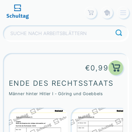
Skip
to
content
Suchen
nach:
€
0,99
ENDE DES RECHTSSTAATS
Männer hinter Hitler I - Göring und Goebbels