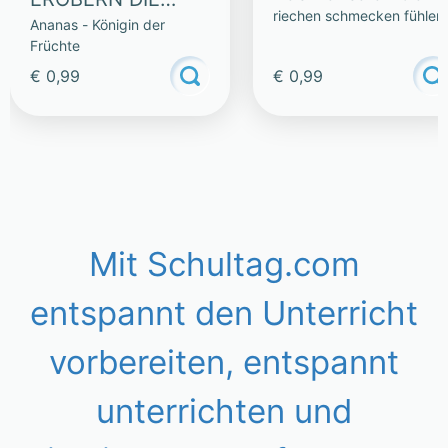
riechen schmecken fühlen
Ananas - Königin der
WELT – LESETEXT
Früchte
€ 0,99
€ 0,99
Mit Schultag.com
entspannt den Unterricht
vorbereiten, entspannt
unterrichten und