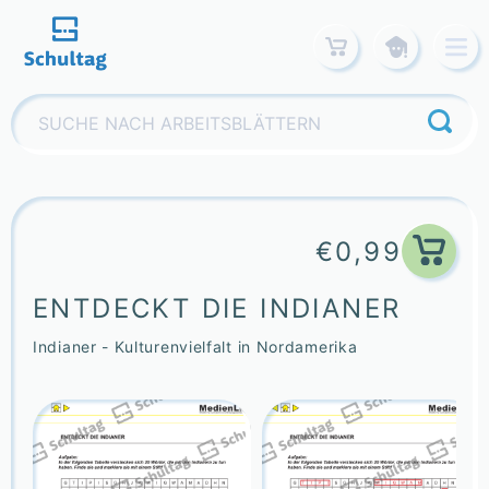
Skip
to
content
Suchen
nach:
€
0,99
ENTDECKT DIE INDIANER
Indianer - Kulturenvielfalt in Nordamerika