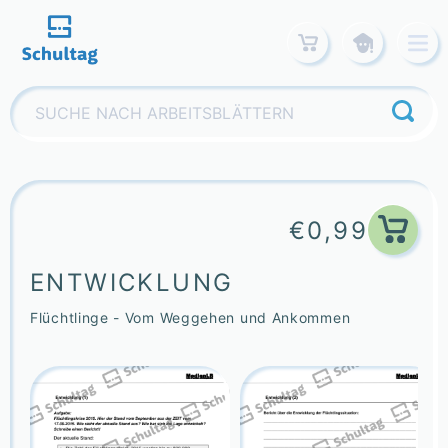
Skip
to
content
Suchen
nach:
€
0,99
ENTWICKLUNG
Flüchtlinge - Vom Weggehen und Ankommen