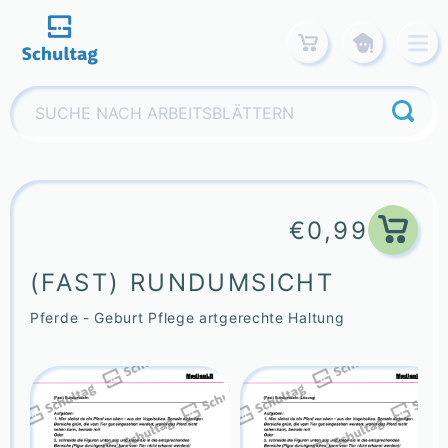
Skip
to
content
Suchen
nach:
€
0,99
(FAST) RUNDUMSICHT
Pferde - Geburt Pflege artgerechte Haltung