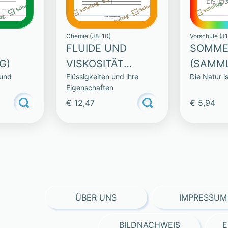
Chemie (J8-10)
Vorschule (J1
FLUIDE UND
SOMME
G)
VISKOSITÄT
(SAMM
 und
Flüssigkeiten und ihre
Die Natur i
(SAMMLUNG)
Eigenschaften
€ 12,47
€ 5,94
ÜBER UNS
IMPRESSUM
BILDNACHWEIS
E