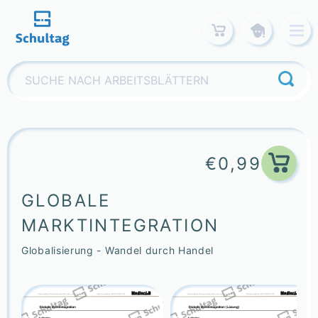
Skip
to
content
Suchen
nach:
€
0,99
GLOBALE
MARKTINTEGRATION
Globalisierung - Wandel durch Handel