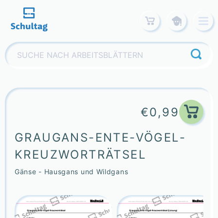
Skip
to
content
Suchen
nach:
€
0,99
GRAUGANS-ENTE-VÖGEL-
KREUZWORTRÄTSEL
Gänse - Hausgans und Wildgans