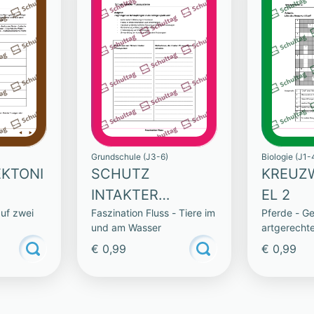
Grundschule (J3-6)
Biologie (J1-
KTONI
SCHUTZ
KREUZ
INTAKTER
EL 2
auf zwei
Faszination Fluss - Tiere im
Pferde - Ge
FLUSSSYSTEME
und am Wasser
artgerecht
€ 0,99
€ 0,99