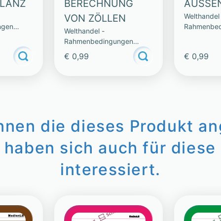
ILANZ
BERECHNUNG
AUSSE
Welthandel
VON ZÖLLEN
ngen
Rahmenbed
Welthandel -
e
Chancen Ko
Rahmenbedingungen
Chancen Konflikte
€ 0,99
€ 0,99
innen die dieses Produkt a
 haben sich auch für diese 
interessiert.