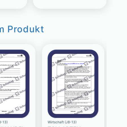
m Produkt
8-13)
Wirtschaft (J8-13)
Wirtsc