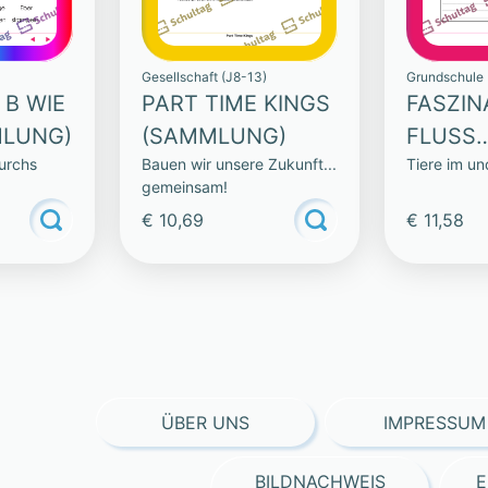
Gesellschaft (J8-13)
Grundschule 
 B WIE
PART TIME KINGS
FASZIN
MLUNG)
(SAMMLUNG)
FLUSS
durchs
Bauen wir unsere Zukunft...
Tiere im u
(SAMM
gemeinsam!
€ 10,69
€ 11,58
ÜBER UNS
IMPRESSUM
BILDNACHWEIS
E