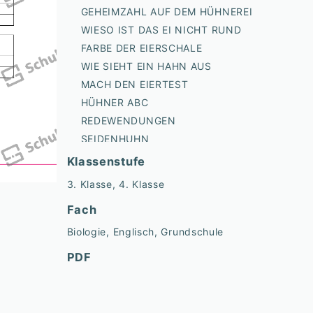
GEHEIMZAHL AUF DEM HÜHNEREI
WIESO IST DAS EI NICHT RUND
FARBE DER EIERSCHALE
WIE SIEHT EIN HAHN AUS
MACH DEN EIERTEST
HÜHNER ABC
REDEWENDUNGEN
SEIDENHUHN
LIEDTEXT
Klassenstufe
COCK OR HEN
3. Klasse, 4. Klasse
HUHN ODER NICHT HUHN
Fach
FEINDE DES HUHNS
HAUSHUHN
Biologie, Englisch, Grundschule
KÄFIGHALTUNG BODENHALTUNG FREILAND
PDF
HUHN ALS NUTZTIER II
COCKS HEAD
SILKIES