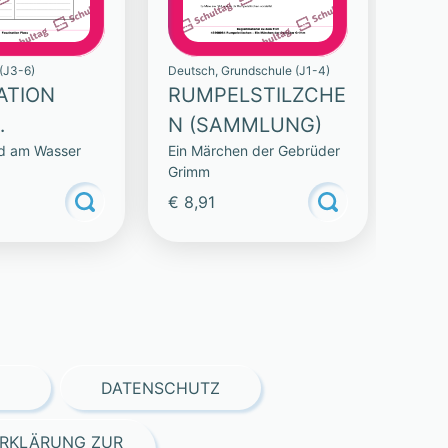
(J3-6)
Deutsch, Grundschule (J1-4)
ATION
RUMPELSTILZCHE
N (SAMMLUNG)
nd am Wasser
Ein Märchen der Gebrüder
LUNG)
Grimm
€ 8,91
DATENSCHUTZ
RKLÄRUNG ZUR